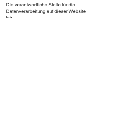
Die verantwortliche Stelle für die
Datenverarbeitung auf dieser Website
ist:
tor & tür handel ipser gmbh
etzelweg 236
D-66482 zweibrücken
Rouven M. Ipser
Telefon: +49 6332 76755
E-Mail:
info@tor-tuer.de
Verantwortliche Stelle ist die natürliche
oder juristische Person, die allein oder
gemeinsam mit anderen über die
Zwecke und Mittel der Verarbeitung von
personenbezogenen Daten (z. B.
Namen, E-Mail-Adressen o. Ä.)
entscheidet.